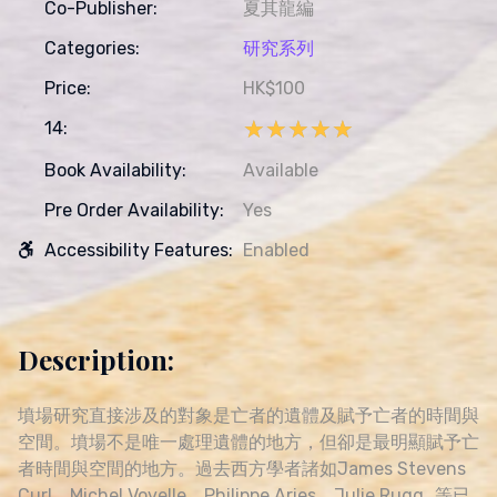
Co-Publisher:
夏其龍編
Categories:
研究系列
Price:
HK$100
★★★★★
★★★★★
14:
Book Availability:
Available
Pre Order Availability:
Yes
Accessibility Features:
Enabled
Description:
墳場研究直接涉及的對象是亡者的遺體及賦予亡者的時間與
空間。墳場不是唯一處理遺體的地方，但卻是最明顯賦予亡
者時間與空間的地方。過去西方學者諸如James Stevens
Curl、Michel Vovelle、Philippe Aries、Julie Rugg…等已