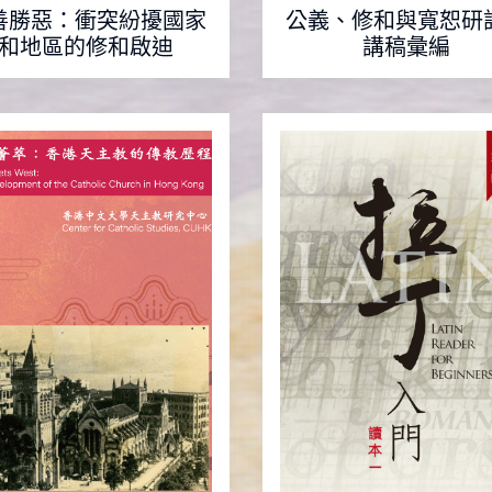
善勝惡：衝突紛擾國家
公義、修和與寬恕研
和地區的修和啟迪
講稿彙編