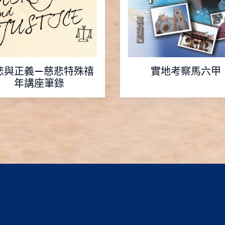
悲與正義—慈悲特殊禧
實地考察馬六甲
年講座筆錄