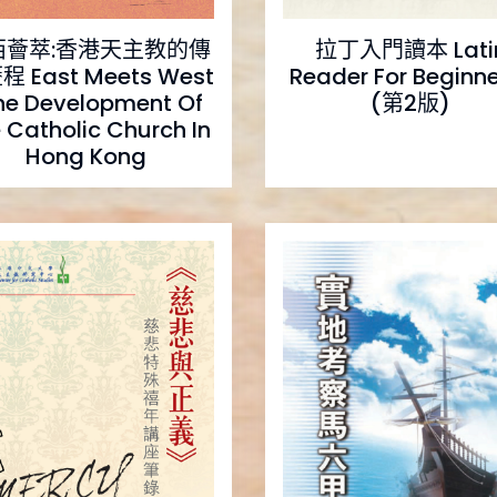
西薈萃:香港天主教的傳
拉丁入門讀本 Lati
 East Meets West
Reader For Beginne
The Development Of
(第2版)
 Catholic Church In
Hong Kong