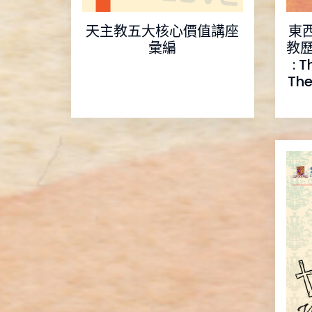
天主教五大核心價值講座
東
彙編
教歷程
: 
The