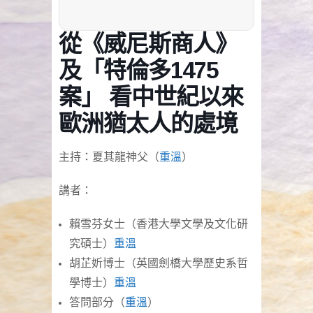
從《威尼斯商人》
及「特倫多1475
案」 看中世紀以來
歐洲猶太人的處境
主持：夏其龍神父（
重溫
）
講者：
賴雪芬女士（香港大學文學及文化研
究碩士）
重溫
胡芷妡博士（英國劍橋大學歷史系哲
學博士）
重溫
答問部分（
重溫
）