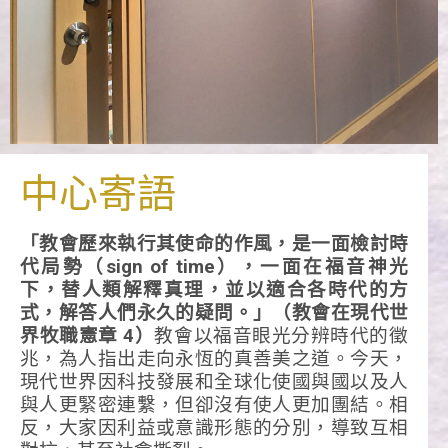
關於我
中心寄語
們
「
教會歷來執行其使命的作風，是一面檢討時
代局勢（sign of time
）
，一面在福音神光
下，替人類解釋真理，並以適合各時代的方
式，解答人們永久的疑問。
」
（教會在現代世
界牧職憲章
4
）
教會以福音眼光分辨時代的徵
兆，為人指出走向永恆的真善美之道。今天，
現代世界因科技發展和全球化使國與國以及人
與人更緊密連繫，但卻沒有使人更加團結。相
反，大家因利益或意識形態的分別，導致互相