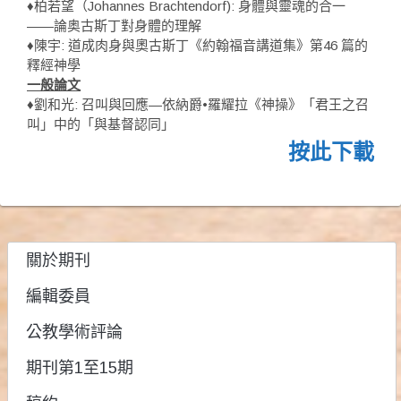
♦柏若望（Johannes Brachtendorf): 身體與靈魂的合一
——論奥古斯丁對身體的理解
♦陳宇: 道成肉身與奧古斯丁《約翰福音講道集》第46 篇的
釋經神學
一般論文
♦劉和光: 召叫與回應—依納爵•羅耀拉《神操》「君王之召
叫」中的「與基督認同」
按此下載
關於期刊
編輯委員
公教學術評論
期刊第1至15期