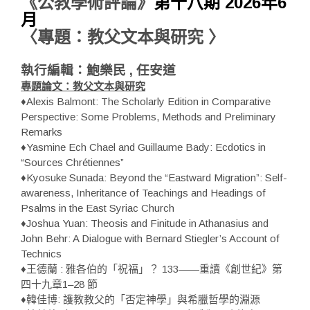
《公教學術評論》
第十八期 2026年6
月
〈
專題：教父文本與研究 〉
執行編輯
：鮑樂民 , 任安道
專題論文：教父文本與研究
♦Alexis Balmont: The Scholarly Edition in Comparative
Perspective: Some Problems, Methods and Preliminary
Remarks
♦Yasmine Ech Chael and Guillaume Bady: Ecdotics in
“Sources Chrétiennes”
♦Kyosuke Sunada: Beyond the “Eastward Migration”: Self-
awareness, Inheritance of Teachings and Headings of
Psalms in the East Syriac Church
♦Joshua Yuan: Theosis and Finitude in Athanasius and
John Behr: A Dialogue with Bernard Stiegler’s Account of
Technics
♦王德蘭 : 雅各伯的「祝福」？ 133——重讀《創世紀》第
四十九章1–28 節
♦韓佳博: 護教教父的「否定神學」與希臘哲學的淵源