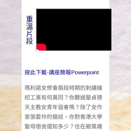
重
溫
片
段
按此下載-講座簡報Powerpoint
瑪利諾女修會兩段時期的刺繡縫
紉工業有何異同？你聽過聖貞德
天主教女青年協會嗎？除了女作
家張愛玲的描述，你對香港大學
聖母宿舍還知多少？住在避風塘