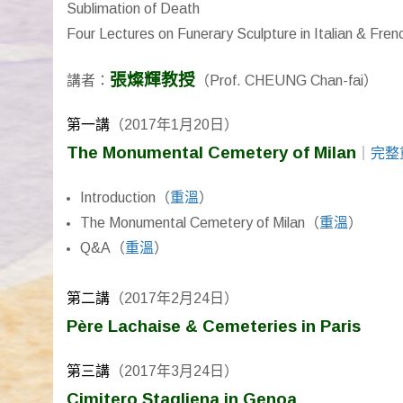
Sublimation of Death
Four Lectures on Funerary Sculpture in Italian & Fre
張燦輝教授
講者：
（Prof. CHEUNG Chan-fai）
第一講
（2017年1月20日）
The Monumental Cemetery of Milan
｜
完整
Introduction（
重溫
）
The Monumental Cemetery of Milan（
重溫
）
Q&A（
重溫
）
第二講
（2017年2月24日）
Père Lachaise & Cemeteries in Paris
第三講
（2017年3月24日）
C
imitero Stagliena in Genoa