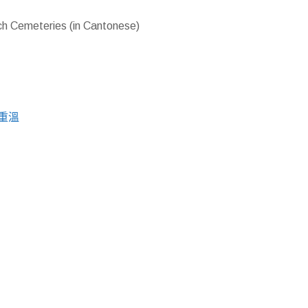
nch Cemeteries (in Cantonese)
重溫