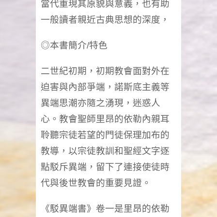
當代重現其原貌與意義，也有助
一般讀者親近古典思想的深度，
◎本書簡介/特色
二世紀初期，初期教會面對外在
迫害與內部爭端，諾斯底主義等
異端思潮亦隨之湧現，迷惑人
心。教會聖師里昂的依勒內親耳
聆聽宗徒若望的門徒保理加布的
教導，以宗徒教訓和聖經文字逐
點駁斥異端，留下了連接使徒時
代與後世教會的重要見證。
《駁異端書》卷一是里昂的依勒