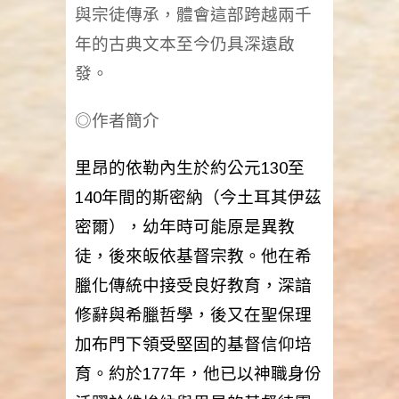
與宗徒傳承，體會這部跨越兩千
年的古典文本至今仍具深遠啟
發。
◎作者簡介
里昂的依勒內生於約公元130至
140年間的斯密納（今土耳其伊茲
密爾），幼年時可能原是異教
徒，後來皈依基督宗教。他在希
臘化傳統中接受良好教育，深諳
修辭與希臘哲學，後又在聖保理
加布門下領受堅固的基督信仰培
育。約於177年，他已以神職身份