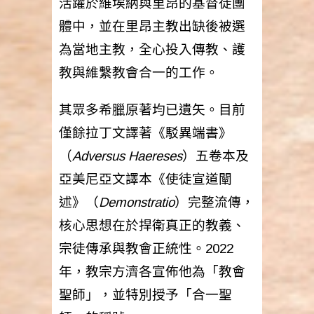
活躍於維埃納與里昂的基督徒團
體中，並在里昂主教出缺後被選
為當地主教，全心投入傳教、護
教與維繫教會合一的工作。
其眾多希臘原著均已遺矢。目前
僅餘拉丁文譯著《駁異端書》
（
Adversus Haereses
）五卷本及
亞美尼亞文譯本《使徒宣道闡
述》（
Demonstratio
）完整流傳，
核心思想在於捍衛真正的教義、
宗徒傳承與教會正統性。2022
年，教宗方濟各宣佈他為「教會
聖師」，並特別授予「合一聖