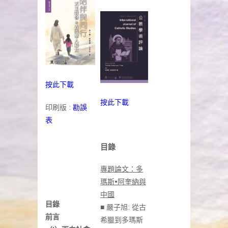
按此下載
按此下載
印刷版 :
勘誤
表
目錄
專題論文：多
瑪斯•阿奎納與
中國
目錄
■ 嚴子旭: 從古
前言
希臘到多瑪斯