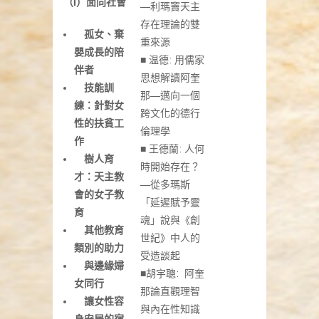
（
I
）面向社會
—利瑪竇天主
存在理論的雙
孤女、棄
重來源
嬰成長的陪
■ 温德: 用儒家
伴者
思想解讀阿奎
技能訓
那—邁向一個
練：針對女
跨文化的德行
性的扶貧工
倫理學
作
■ 王德蘭: 人何
樹人育
時開始存在？
才：天主教
—從多瑪斯
會的女子教
「延遲賦予靈
育
魂」說與《創
其他教育
世紀》中人的
類別的助力
受造談起
與邊緣婦
■胡宇聰: 阿奎
女同行
那論直觀理智
讓女性容
與內在性知識