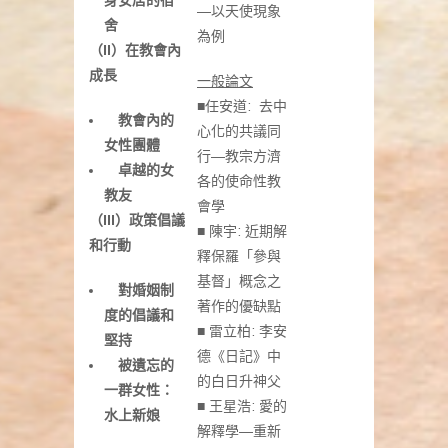
身安居的宿
—以天使現象
舍
為例
（
II
）在教會內
成長
一般論文
■任安道: 去中
教會內的
心化的共議同
女性團體
行—教宗方濟
卓越的女
各的使命性教
教友
會學
（
III
）政策倡議
■ 陳宇: 近期解
和行動
釋保羅「參與
基督」概念之
對婚姻制
著作的優缺點
度的倡議和
■ 雷立柏: 李安
堅持
德《日記》中
被遺忘的
的白日升神父
一群女性：
■ 王星浩: 愛的
水上新娘
解釋學—重新