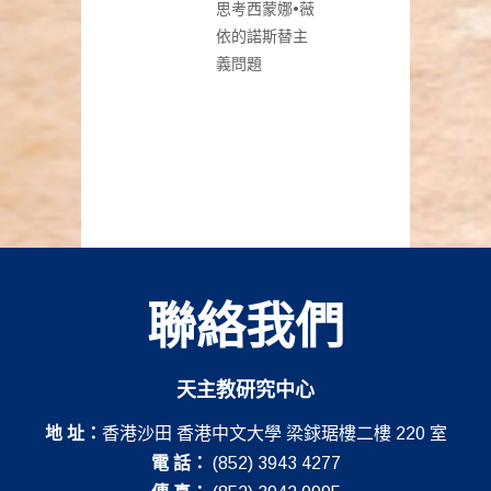
思考西蒙娜•薇
依的諾斯替主
義問題
聯絡我們
天主教研究中心
地 址：
香港沙田 香港中文大學 梁銶琚樓二樓 220 室
電 話：
(852) 3943 4277