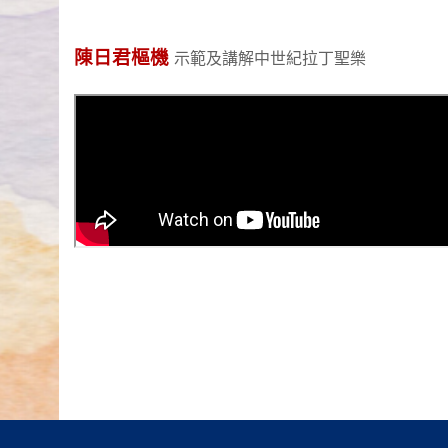
陳日君樞機
示範及講解中世紀拉丁聖樂