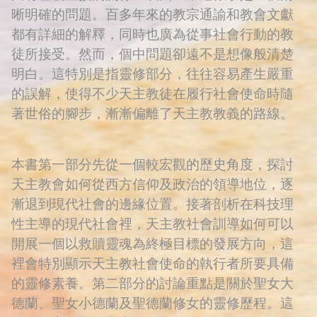
晰明確的問題。百多年來的教宗通諭和教會文獻
都有詳細的解釋，同時也廣為從事社會行動的教
徒所接受。然而，個中問題卻遠不是想像般清楚
明白。這特別是指靈修部分，往往容易產生嚴重
的誤解，使得不少天主教徒在履行社會使命時隨
著世俗的腳步，漸漸偏離了天主教教義的路線。
本書第一部分先從一個較宏觀的歷史角度，探討
天主教會如何從西方信仰及政治的領導地位，逐
漸退到現代社會的邊緣位置。接著剖析在科技理
性主導的現代社會裡，天主教社會訓導如何可以
開展一個以救贖靈魂為終極目標的發展方向，這
裡會特別顯示天主教社會使命的執行者所要具備
的靈修素養。第二部分的討論重點是關於聖女大
德蘭、聖女小德蘭及聖德蘭修女的靈修歷程。這