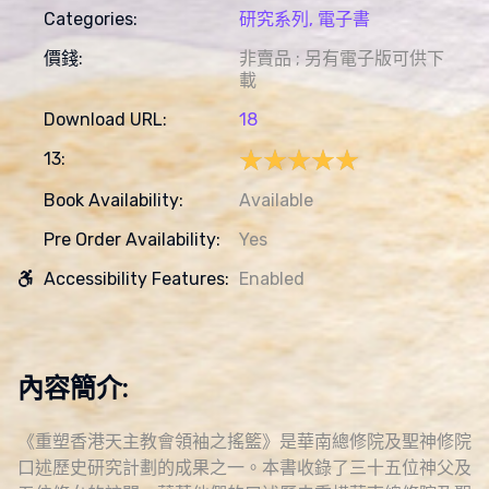
Categories:
研究系列,
電子書
價錢:
非賣品 ; 另有電子版可供下
載
Download URL:
18
★★★★★
★★★★★
13:
Book Availability:
Available
Pre Order Availability:
Yes
Accessibility Features:
Enabled
內容簡介:
《重塑香港天主教會領袖之搖籃》是華南總修院及聖神修院
口述歷史研究計劃的成果之一。本書收錄了三十五位神父及