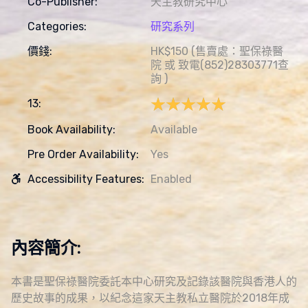
Co-Publisher:
天主教研究中心
Categories:
研究系列
價錢:
HK$150 (售賣處：聖保祿醫
院 或 致電(852)28303771查
詢 )
★★★★★
★★★★★
13:
Book Availability:
Available
Pre Order Availability:
Yes
Accessibility Features:
Enabled
內容簡介:
本書是聖保祿醫院委託本中心研究及記錄該醫院與香港人的
歷史故事的成果，以紀念這家天主教私立醫院於2018年成