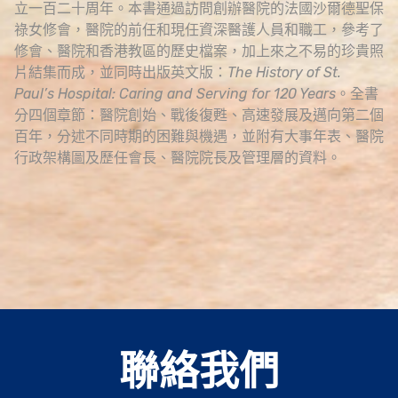
立一百二十周年。本書通過訪問創辦醫院的法國沙爾德聖保
祿女修會，醫院的前任和現任資深醫護人員和職工，參考了
修會、醫院和香港教區的歷史檔案，加上來之不易的珍貴照
片結集而成，並同時出版英文版：
The History of St.
Paul’s Hospital: Caring and Serving for 120 Years
。全書
分四個章節：醫院創始、戰後復甦、高速發展及邁向第二個
百年，分述不同時期的困難與機遇，並附有大事年表、醫院
行政架構圖及歷任會長、醫院院長及管理層的資料。
聯絡我們