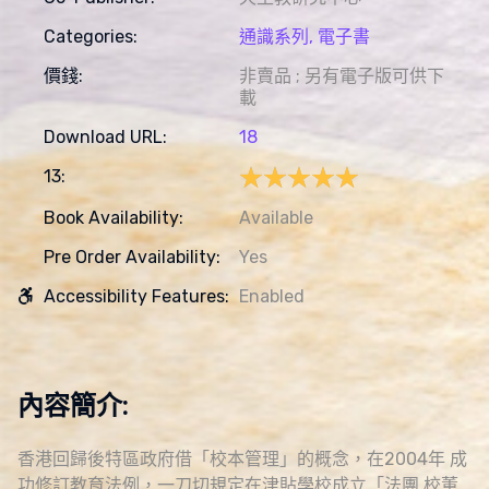
Categories:
通識系列,
電子書
價錢:
非賣品 ; 另有電子版可供下
載
Download URL:
18
★★★★★
★★★★★
13:
Book Availability:
Available
Pre Order Availability:
Yes
Accessibility Features:
Enabled
內容簡介:
香港回歸後特區政府借「校本管理」的概念，在2004年 成
功修訂教育法例，一刀切規定在津貼學校成立「法團 校董