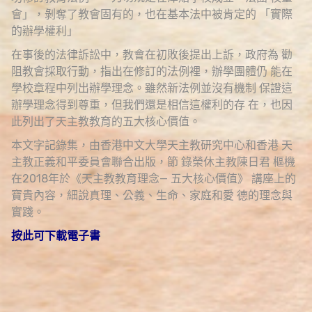
會」，剝奪了教會固有的，也在基本法中被肯定的 「實際
的辦學權利」
在事後的法律訴訟中，教會在初敗後提出上訴，政府為 勸
阻教會採取行動，指出在修訂的法例裡，辦學團體仍 能在
學校章程中列出辦學理念。雖然新法例並沒有機制 保證這
辦學理念得到尊重，但我們還是相信這權利的存 在，也因
此列出了天主教教育的五大核心價值。
本文字記錄集，由香港中文大學天主教研究中心和香港 天
主教正義和平委員會聯合出版，節 錄榮休主教陳日君 樞機
在2018年於《天主教教育理念— 五大核心價值》 講座上的
寶貴內容，細說真理、公義、生命、家庭和愛 德的理念與
實踐。
按此可下載電子書