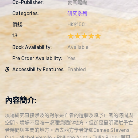
Co-Publisher:
夏其龍編
Categories:
研究系列
價錢:
HK$100
★★★★★
★★★★★
13:
Book Availability:
Available
Pre Order Availability:
Yes
Accessibility Features:
Enabled
內容簡介:
墳場研究直接涉及的對象是亡者的遺體及賦予亡者的時間與
空間。墳場不是唯一處理遺體的地方，但卻是最明顯賦予亡
者時間與空間的地方。過去西方學者諸如James Stevens
Curl、Michel Vovelle、Philippe Aries、Julie Rugg…等已